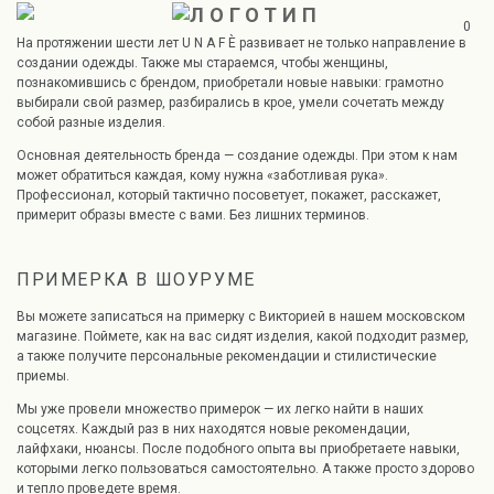
0
На протяжении шести лет U N A F È развивает не только направление в
создании одежды. Также мы стараемся, чтобы женщины,
познакомившись с брендом, приобретали новые навыки: грамотно
выбирали свой размер, разбирались в крое, умели сочетать между
собой разные изделия.
Основная деятельность бренда — создание одежды. При этом к нам
может обратиться каждая, кому нужна «заботливая рука».
Профессионал, который тактично посоветует, покажет, расскажет,
примерит образы вместе с вами. Без лишних терминов.
ПРИМЕРКА В ШОУРУМЕ
Вы можете записаться на примерку с Викторией в нашем московском
магазине. Поймете, как на вас сидят изделия, какой подходит размер,
а также получите персональные рекомендации и стилистические
приемы.
Мы уже провели множество примерок — их легко найти в наших
соцсетях. Каждый раз в них находятся новые рекомендации,
лайфхаки, нюансы. После подобного опыта вы приобретаете навыки,
которыми легко пользоваться самостоятельно. А также просто здорово
и тепло проведете время.